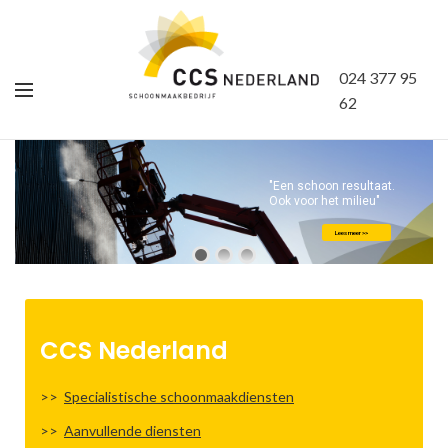
024 377 95
62
"Een schoon resultaat.
Ook voor het milieu"
Lees meer >>
CCS Nederland
Specialistische schoonmaakdiensten
Aanvullende diensten